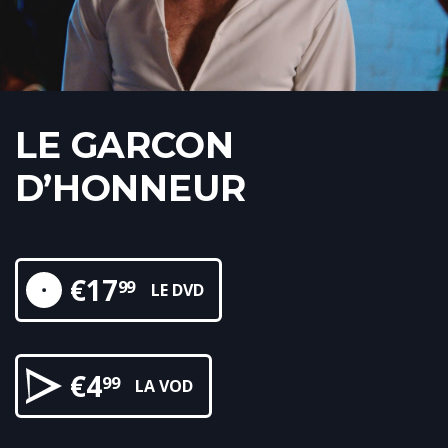
LE GARCON
D’HONNEUR
€
17
99
LE DVD
€
4
99
LA VOD