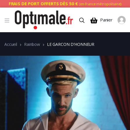
FRAIS DE PORT OFFERTS DÈS 50 €
(en France métropolitaine)
Panier
Accueil
Rainbow
LE GARCON D’HONNEUR