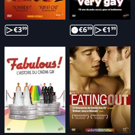
€
3
€
6
€
1
99
99
99