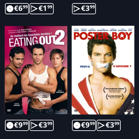
€
6
€
1
€
3
99
99
99
€
9
€
3
€
9
€
3
99
99
99
99