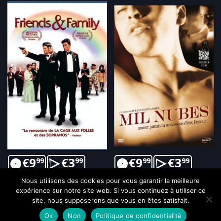
€
9
€
3
€
9
€
3
99
99
99
99
Nous utilisons des cookies pour vous garantir la meilleure
expérience sur notre site web. Si vous continuez à utiliser ce
site, nous supposerons que vous en êtes satisfait.
Ok
Non
Politique de confidentialité
Copyright © 2021-2026, Optimale SARL. Tous droits réservés.