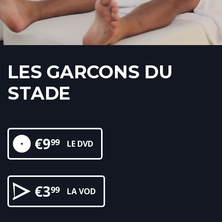
LES GARCONS DU
STADE
€
9
99
LE DVD
€
3
99
LA VOD