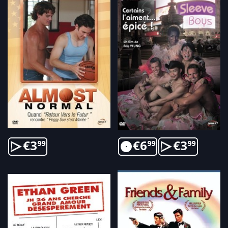
€
3
€
6
€
3
99
99
99