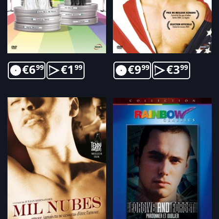
€
6
€
1
€
9
€
3
99
99
99
99