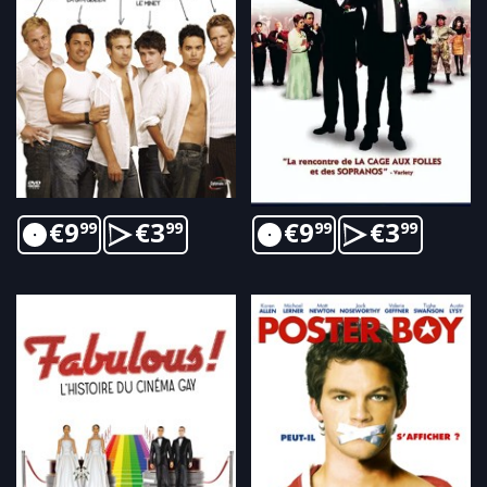
€
9
€
3
€
9
€
3
99
99
99
99