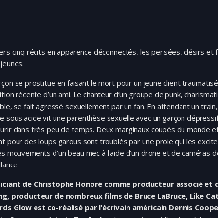
ers cinq récits en apparence déconnectés, les pensées, désirs et
 jeunes.
çon se prostitue en faisant le mort pour un jeune client traumatisé
ition récente d’un ami. Le chanteur d’un groupe de punk, charismat
ble, se fait agressé sexuellement par un fan. En attendant un train,
 sous acide vit une parenthèse sexuelle avec un garçon dépressi
urir dans très peu de temps. Deux marginaux coupés du monde e
t pour des loups garous sont troublés par une proie qui les excite. 
les mouvements d’un beau mec à l’aide d’un drone et de caméras d
llance.
iciant de Christophe Honoré comme producteur associé et 
ng, producteur de nombreux films de Bruce LaBruce, Like Cat
ds Glow est co-réalisé par l’écrivain américain Dennis Coope