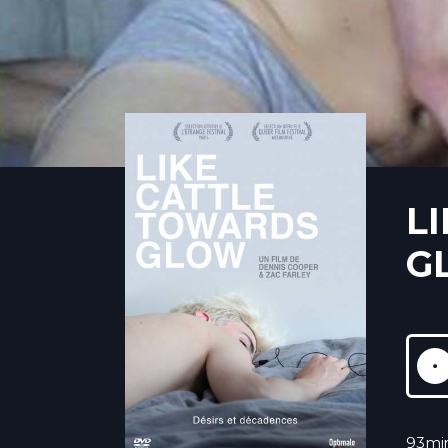
L
G
93mi