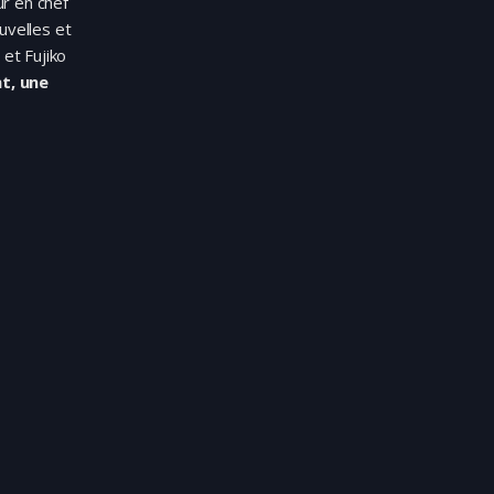
ur en chef
uvelles et
et Fujiko
t, une