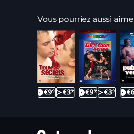
Vous pourriez aussi aime
€
9
€
3
€
9
€
3
€
99
99
99
99