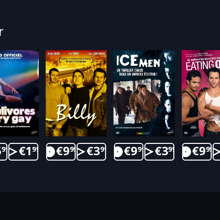
r
6
€
1
€
9
€
3
€
9
€
3
€
9
99
99
99
99
99
99
99