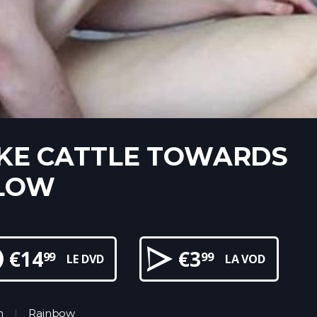
IKE CATTLE TOWARDS
LOW
€
14
€
3
99
99
LE DVD
LA VOD
n
Rainbow