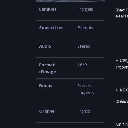
Langues
Français
Zac F
Réalis
Sous-titres
Français
Audio
Stéréo
«
L’an
Format
16/9
Popan
d'image
Bonus
Scènes
LIKE
coupées
Désir
Origine
France
Un fil