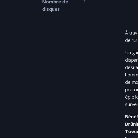
Nombre de
1
disques
À trav
de 13
Un gar
dispar
désira
homme
de mo
prenan
épie 
survei
Bénéf
Brüni
Towar