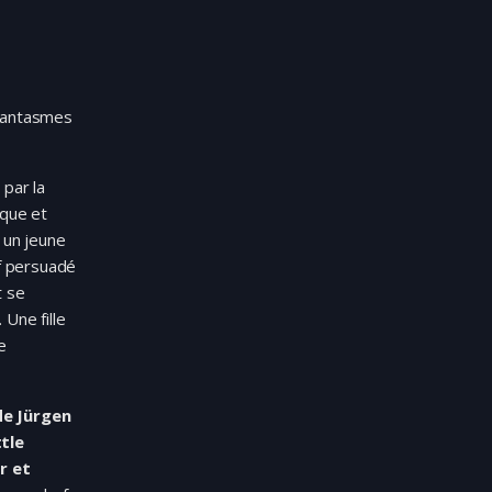
 fantasmes
 par la
ique et
 un jeune
f persuadé
t se
Une fille
e
de Jürgen
tle
r et