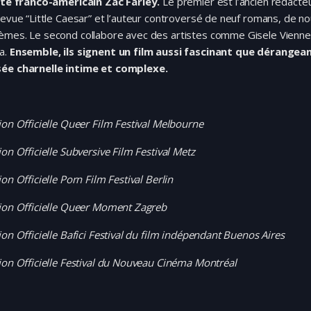
iste franco-américain Zac Farley.
Le premier est l’ancien rédacte
revue “Little Caesar” et l’auteur controversé de neuf romans, de no
èmes. Le second collabore avec des artistes comme Gisele Vienne 
a.
Ensemble, ils signent un film aussi fascinant que dérangean
ée charnelle intime et complexe.
ion Officielle Queer Film Festival Melbourne
ion Officielle Subversive Film Festival Metz
ion Officielle Porn Film Festival Berlin
tion Officielle Queer Moment Zagreb
ion Officielle Bafici Festival du film indépendant Buenos Aires
ion Officielle Festival du Nouveau Cinéma Montréal