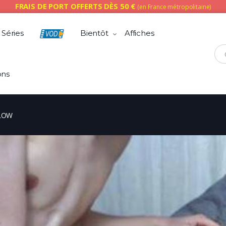
FRAIS DE PORT OFFERTS DÈS 50 €
(en France métropolitaine)
Séries
Bientôt
Affiches
Che
ons
GLOW