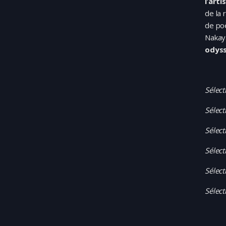
l’art
de la 
de po
Nakay
odyss
Sélect
Sélect
Sélect
Sélec
Sélect
Sélect