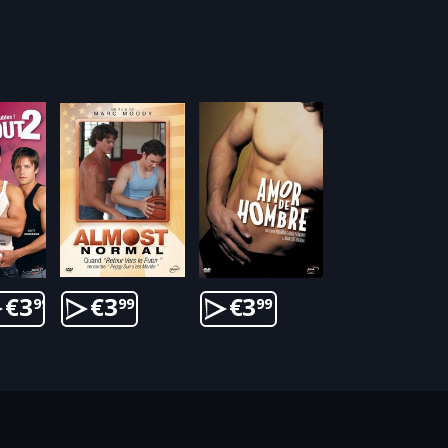
€
3
€
3
€
3
99
99
99