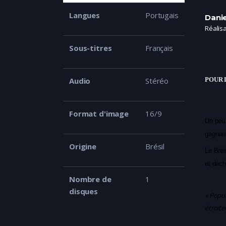
Langues
Portugais
Dani
Réalis
Sous-titres
Français
POUR 
Audio
Stéréo
Format d'image
16/9
Un peu 
gagnant
Origine
Brésil
Le Brés
et déch
Nombre de
1
disques
« Popul
étroite