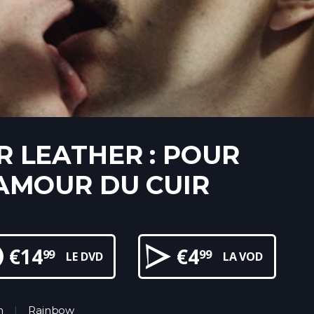
R LEATHER : POUR
’AMOUR DU CUIR
€
14
€
4
99
99
LE DVD
LA VOD
n
Rainbow