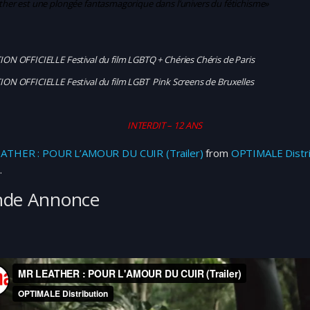
her est une plongée fantasmagorique dans l’univers du fétichisme»
ON OFFICIELLE Festival du film LGBTQ + Chéries Chéris de Paris
ION OFFICIELLE Festival du film LGBT Pink Screens de Bruxelles
INTERDIT – 12 ANS
ATHER : POUR L’AMOUR DU CUIR (Trailer)
from
OPTIMALE Distri
o
.
nde Annonce