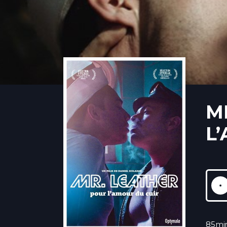
M
L
85mi