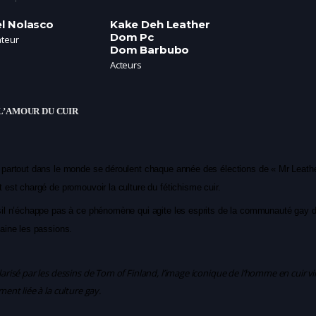
el Nolasco
Kake Deh Leather
Dom Pc
ateur
Dom Barbubo
Acteurs
L’AMOUR DU CUIR
partout dans le monde se déroulent chaque année des élections de « Mr Leathe
 est chargé de promouvoir la culture du fétichisme cuir.
il n’échappe pas à ce phénomène qui agite les esprits de la communauté gay 
aine les passions.
arisé par les dessins de Tom of Finland, l’image iconique de l’homme en cuir vir
ment liée à la culture gay.