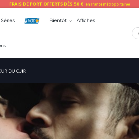
FRAIS DE PORT OFFERTS DÈS 50 €
(en France métropolitaine)
Séries
Bientôt
Affiches
Che
ons
OUR DU CUIR