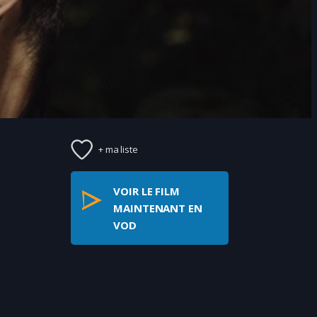
+ ma liste
VOIR LE FILM
MAINTENANT EN
VOD