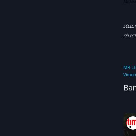
Mr Leat
SÉLECTI
SÉLECT
MR LE
Vime
Ba