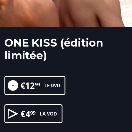
ONE KISS (édition
limitée)
€
12
99
LE DVD
€
4
99
LA VOD