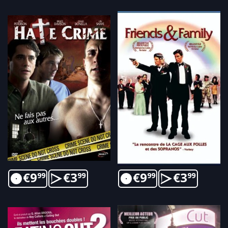
€
9
€
3
€
9
€
3
99
99
99
99