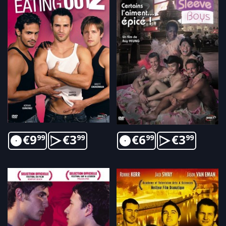
€
9
€
3
€
6
€
3
99
99
99
99