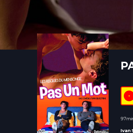
P
97mi
Ivan 