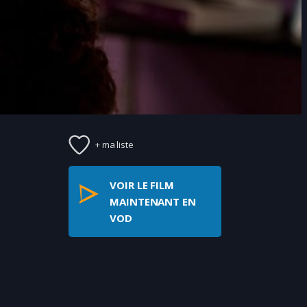
+ ma liste
VOIR LE FILM
MAINTENANT EN
VOD