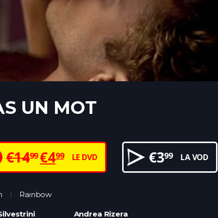
AS UN MOT
€
14
€
4
€
3
99
99
99
LE DVD
LA VOD
n
Rainbow
Silvestrini
Andrea Rizera