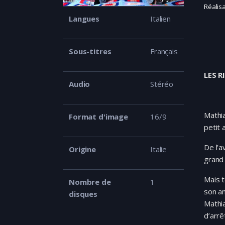
Réalis
Langues
Italien
Sous-titres
Français
LES 
Audio
Stéréo
Mathia
Format d'image
16/9
petit 
De l’a
Origine
Italie
grand
Mais t
Nombre de
1
son am
disques
Mathia
d’arrê