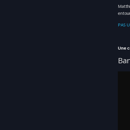
Matthi
entour
PAS 
Une c
Ba