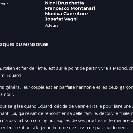
Ninni Bruschetta
ateur
Francesco Montanari
Monica Guerritore
Josafat Vagni
Acteurs
RISQUES DU MENSONGE
, italien et fier de l’être, est sur le point de partir vivre à Madrid, 
ami Eduard.
vis général, leur couple est en parfaite harmonie et les deux garçon
 amour.
out se gâte quand Eduard décide de venir en Italie pour faire une 
ant. Lui, qui rêvait de rencontrer sa belle-famille, découvre final
 n’a pas fait son coming out auprès de ses proches et le menace a
ter leur relation si le jeune homme ne s’assume pas rapidement.