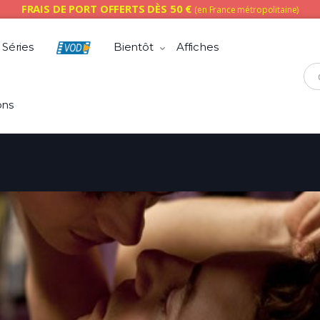
FRAIS DE PORT OFFERTS DÈS 50 €
(en France métropolitaine)
Séries
Bientôt
Affiches
Che
ons