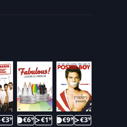
€
3
€
6
€
1
€
9
€
3
99
99
99
99
99