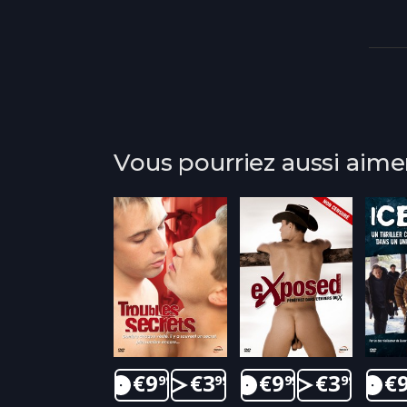
Vous pourriez aussi aime
€
9
€
3
€
9
€
3
€
99
99
99
99