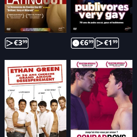
€
3
€
6
€
1
99
99
99