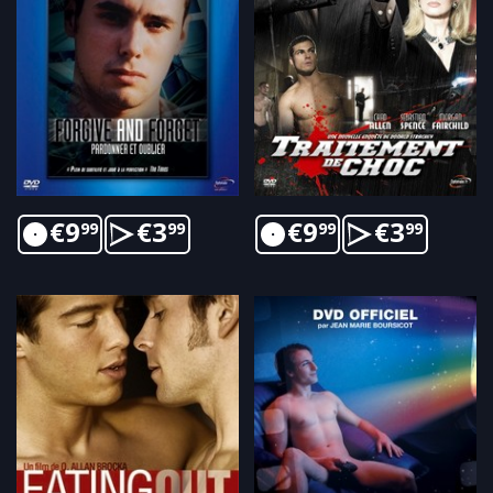
€
9
€
3
€
9
€
3
99
99
99
99