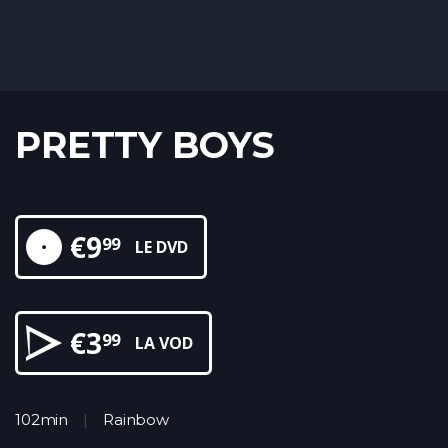
PRETTY BOYS
€
9
99
LE DVD
€
3
99
LA VOD
102min
Rainbow