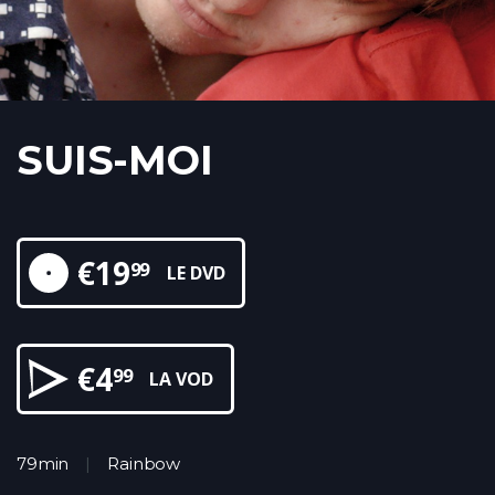
SUIS-MOI
€
19
99
LE DVD
€
4
99
LA VOD
79min
Rainbow