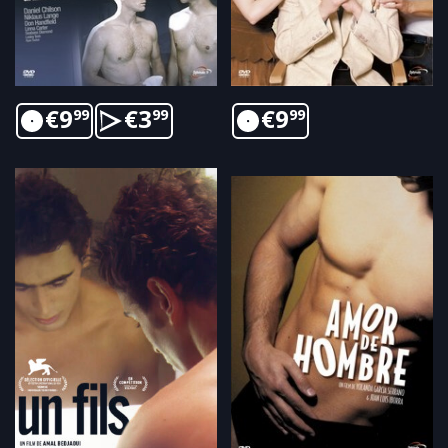
€
9
€
3
€
9
99
99
99