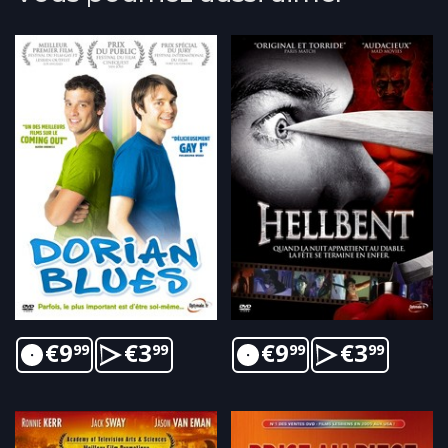
€
9
€
3
€
9
€
3
99
99
99
99