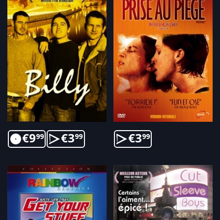
€
9
€
3
€
3
99
99
99