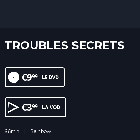
TROUBLES SECRETS
€
9
99
LE DVD
€
3
99
LA VOD
96min
Rainbow