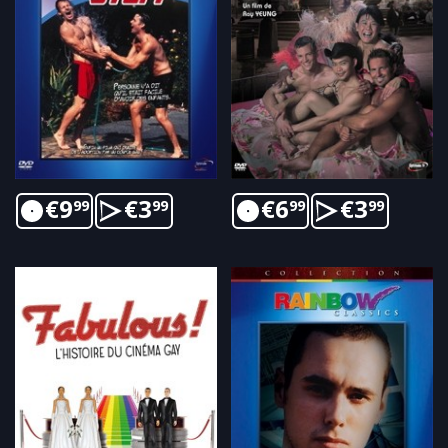
€
9
€
3
€
6
€
3
99
99
99
99