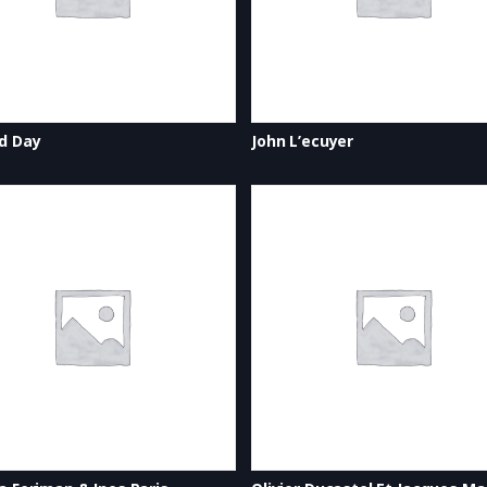
d Day
John L’ecuyer