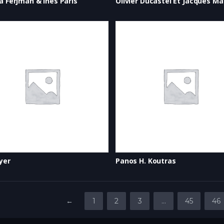
a Ferjman & Ines Paris
Dyer
Panos H. Koutras
←
1
2
3
…
45
46