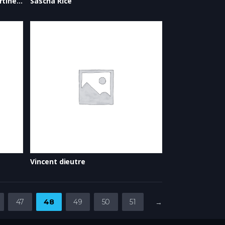
Olivier Ducastel Et Jacques Martineau
Sascha Rice
Vincent dieutre
47
48
49
50
51
→