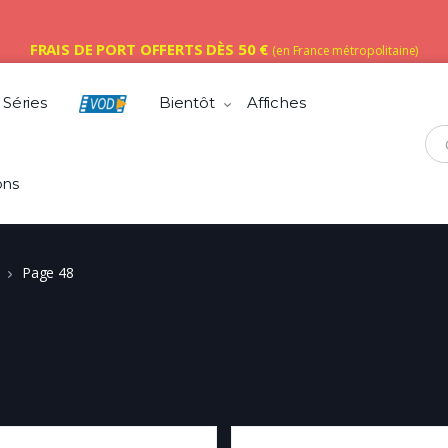
FRAIS DE PORT OFFERTS DÈS 50 €
(en France métropolitaine)
Séries
Bientôt
Affiches
Che
ons
Page 48