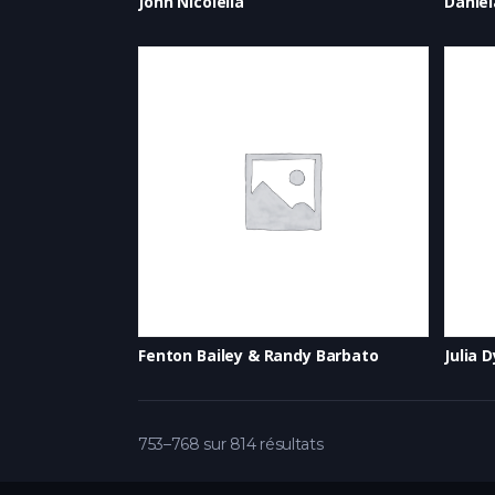
John Nicolella
Daniel
Fenton Bailey & Randy Barbato
Julia 
753–768 sur 814 résultats