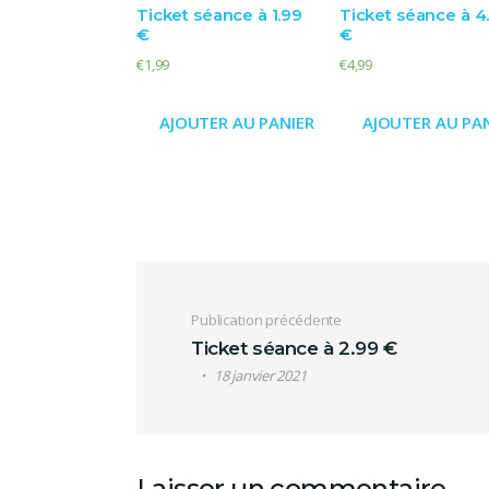
Ticket séance à 1.99
Ticket séance à 4
€
€
€
1,99
€
4,99
AJOUTER AU PANIER
AJOUTER AU PA
Navigation de l’ar
Publication précédente
Ticket séance à 2.99 €
18 janvier 2021
Laisser un commentaire