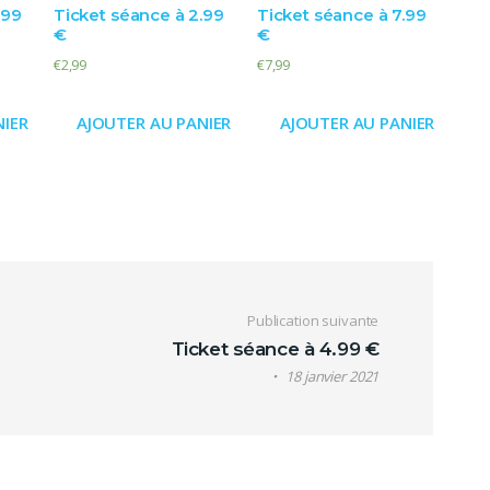
.99
Ticket séance à 2.99
Ticket séance à 7.99
€
€
€
2,99
€
7,99
NIER
AJOUTER AU PANIER
AJOUTER AU PANIER
ticle
Publication suivante
Ticket séance à 4.99 €
18 janvier 2021