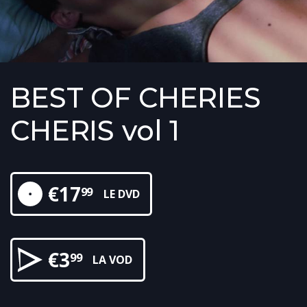
BEST OF CHERIES
CHERIS vol 1
€
17
99
LE DVD
€
3
99
LA VOD