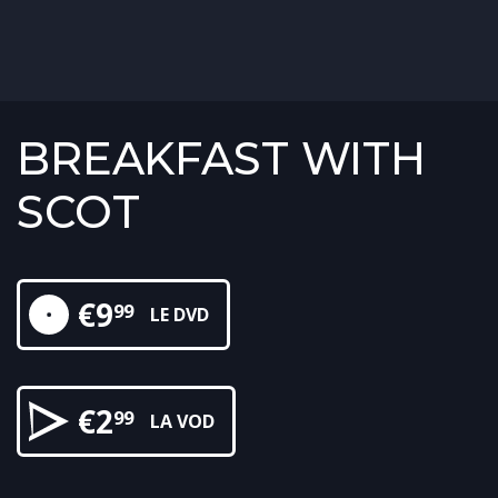
BREAKFAST WITH
SCOT
€
9
99
LE DVD
€
2
99
LA VOD