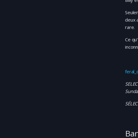
Billy 
Seulem
deux a
rare.
Ce qu’
inconn
feral_
SELECT
Sunda
SÉLEC
Ba