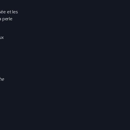
ée et les
a perle
ux
he