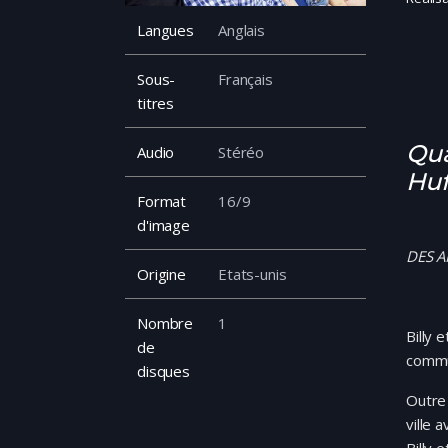
Langues
Anglais
Sous-
Français
titres
Qua
Audio
Stéréo
Huf
Format
16/9
d'image
DES A
Origine
Etats-unis
Nombre
1
Billy 
de
commu
disques
Outre 
ville 