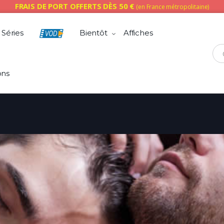
FRAIS DE PORT OFFERTS DÈS 50 €
(en France métropolitaine)
Séries
Bientôt
Affiches
Che
ons