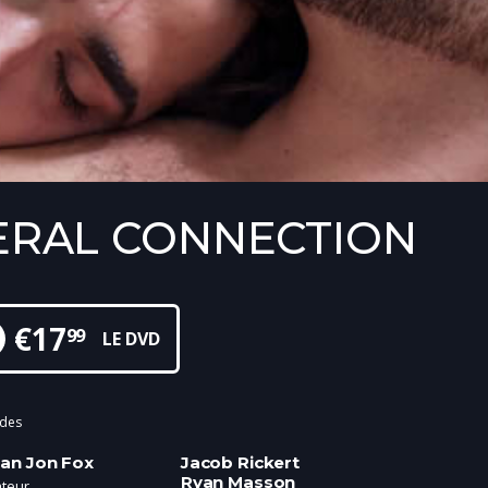
ERAL CONNECTION
€
17
99
LE DVD
odes
an Jon Fox
Jacob Rickert
Ryan Masson
ateur