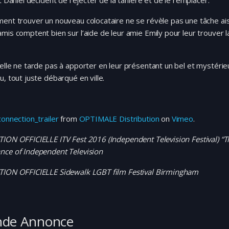
et Daniel décident de l’éjecter de la tanière et de le remplacer.
ent trouver un nouveau colocataire ne se révèle pas une tâche ais
mis comptent bien sur l’aide de leur amie Emily pour leur trouver l
elle ne tarde pas à apporter en leur présentant un bel et mystérie
u, tout juste débarqué en ville.
connection_trailer
from
OPTIMALE Distribution
on
Vimeo
.
ION OFFICIELLE ITV Fest 2016 (Independent Television Festival) “T
nce of Independent Television
TION OFFICIELLE Sidewalk LGBT film Festival Birmingham
nde Annonce