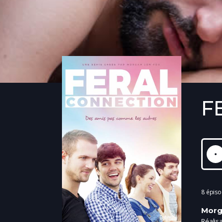
F
8 épis
Morg
Réalis