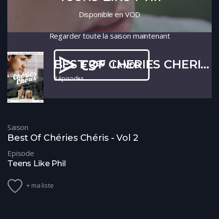
Disponible en VOD
Regarder toute la saison maintenant
€
3
BEST OF CHERIES CHERIS vol 2
99
LA VOD
8 épisodes
Saison
Best Of Chéries Chéris - Vol 2
Episode
Teens Like Phil
+ ma liste