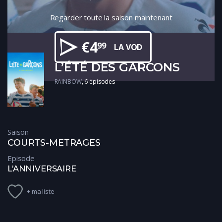
Regarder toute la saison maintenant
€
4
99
LA VOD
L’ÉTÉ DES GARCONS
RAINBOW
6 épisodes
Saison
COURTS-METRAGES
Episode
L’ANNIVERSAIRE
+ ma liste