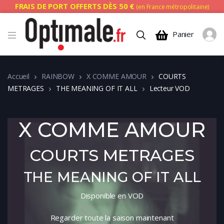
FRAIS DE PORT OFFERTS DÈS 50 €
(en France métropolitaine)
Panier
Accueil
RAINBOW
X COMME AMOUR
COURTS
METRAGES
THE MEANING OF IT ALL
Lecteur VOD
X COMME AMOUR
COURTS METRAGES
THE MEANING OF IT ALL
Disponible en VOD
Regarder toute la saison maintenant