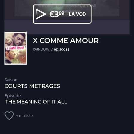
€
3
99
LA VOD
X COMME AMOUR
RAINBOW
7 épisodes
Saison
COURTS METRAGES
Episode
THE MEANING OF IT ALL
+ ma liste