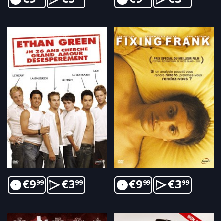
€
9
€
3
€
9
€
3
99
99
99
99