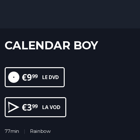
CALENDAR BOY
€
9
99
LE DVD
€
3
99
LA VOD
77min
Rainbow