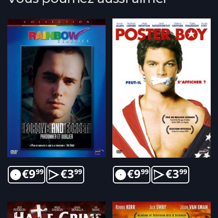
€
9
€
3
€
9
€
3
99
99
99
99