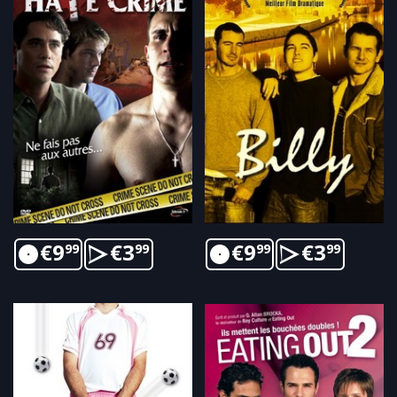
€
9
€
3
€
9
€
3
99
99
99
99