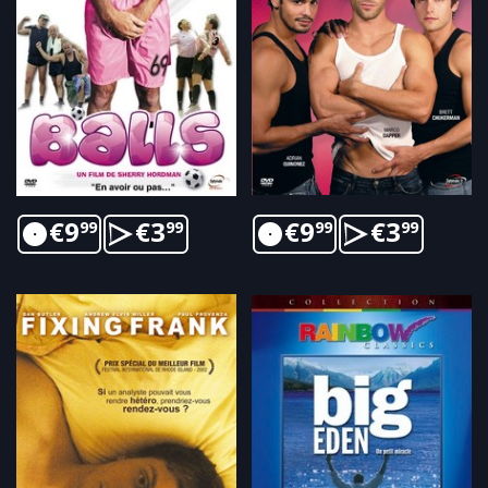
€
9
€
3
€
9
€
3
99
99
99
99