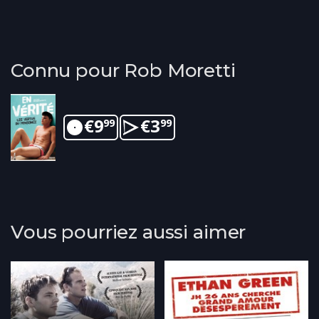
Connu pour Rob Moretti
€
9
€
3
99
99
Vous pourriez aussi aimer