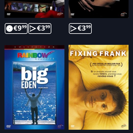
€
9
€
3
€
3
99
99
99