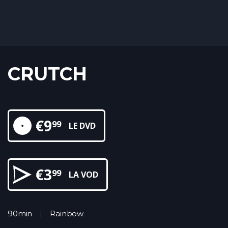
CRUTCH
€
9
99
LE DVD
€
3
99
LA VOD
90min
Rainbow