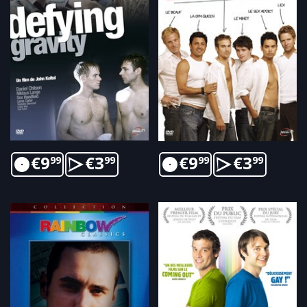
€
9
€
3
€
9
€
3
99
99
99
99