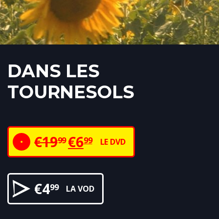
DANS LES
TOURNESOLS
€
19
€
6
99
99
LE DVD
€
4
99
LA VOD