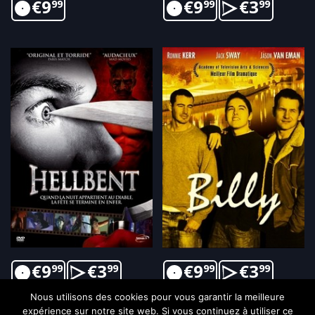
€
9
€
9
€
3
99
99
99
€
9
€
3
€
9
€
3
99
99
99
99
Nous utilisons des cookies pour vous garantir la meilleure
expérience sur notre site web. Si vous continuez à utiliser ce