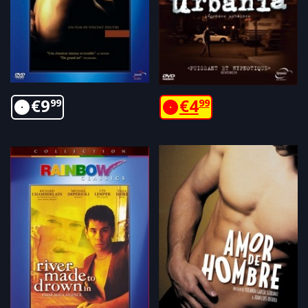
€
9
€
4
99
99