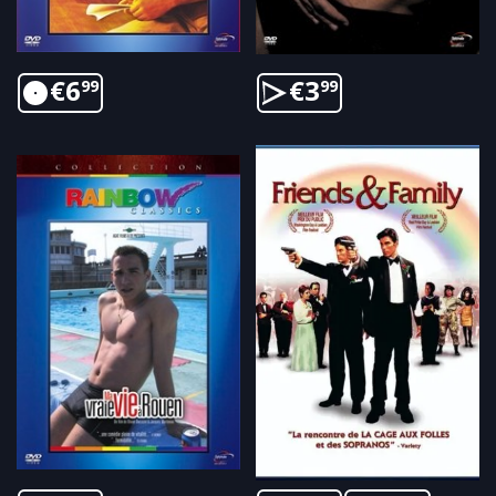
€
6
€
3
99
99