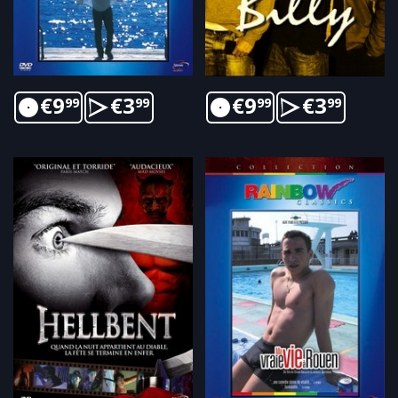
€
9
€
3
€
9
€
3
99
99
99
99