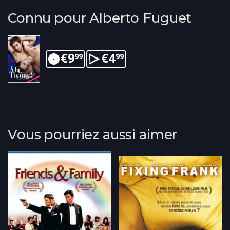
Connu pour Alberto Fuguet
€
9
€
4
99
99
Vous pourriez aussi aimer