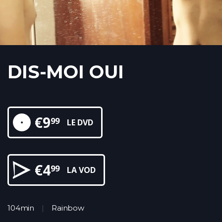
DIS-MOI OUI
€
9
99
LE DVD
€
4
99
LA VOD
104min
Rainbow