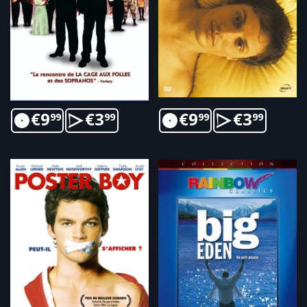
€
9
€
3
€
9
€
3
99
99
99
99