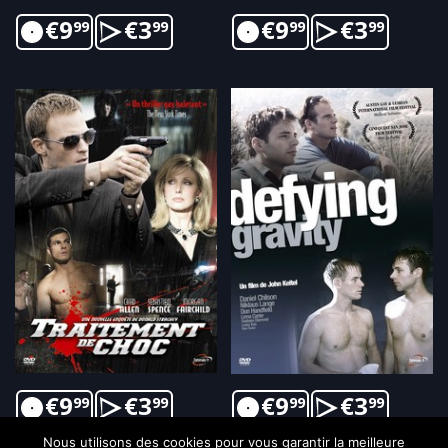
€
9
€
3
€
9
€
3
99
99
99
99
€
9
€
3
€
9
€
3
99
99
99
99
Nous utilisons des cookies pour vous garantir la meilleure