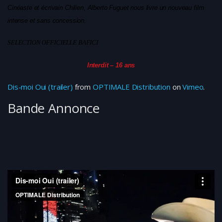
Cinéaste et écrivain Chilien, Alberto Fuguet nous livre un nouveau film
intense et sans concession.
SELECTION OFFICIELLE BAFICI
Interdit – 16 ans
Dis-moi Oui (trailer)
from
OPTIMALE Distribution
on
Vimeo
.
Bande Annonce