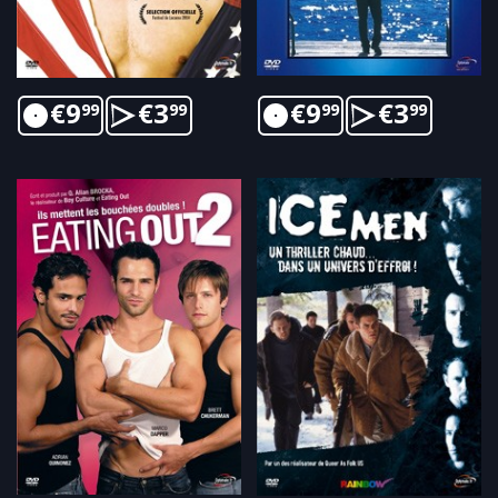
€
9
€
3
€
9
€
3
99
99
99
99