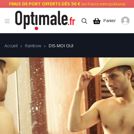
FRAIS DE PORT OFFERTS DÈS 50 €
(en France métropolitaine)
Panier
Accueil
Rainbow
DIS-MOI OUI