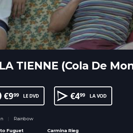
LA TIENNE (Cola De Mon
€
9
€
4
99
99
LE DVD
LA VOD
in
Rainbow
rto Fuguet
Carmina Rieg