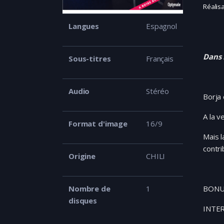
Réalis
Langues
Espagnol
Dans 
Sous-titres
Français
Audio
Stéréo
Borja 
A la v
Format d'image
16/9
Mais l
contri
Origine
CHILI
Nombre de
1
BONUS 
disques
INTER