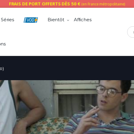
FRAIS DE PORT OFFERTS DÈS 50 €
(en France métropolitaine)
Séries
Bientôt
Affiches
Che
ons
o)