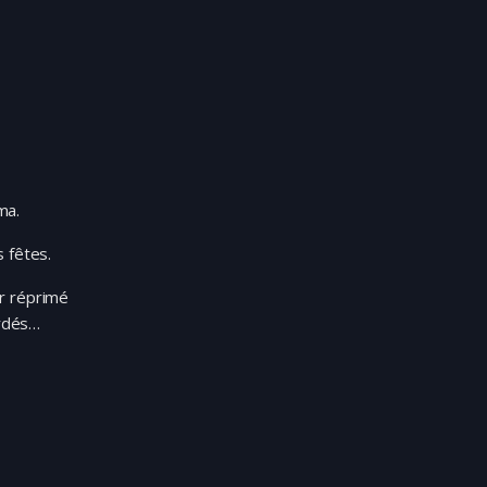
ma.
s fêtes.
ir réprimé
ardés…