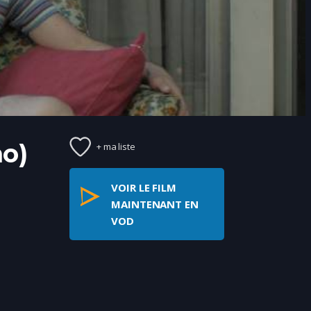
o)
+ ma liste
VOIR LE FILM
MAINTENANT EN
VOD