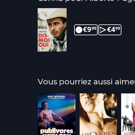
€
9
€
4
99
99
Vous pourriez aussi aime