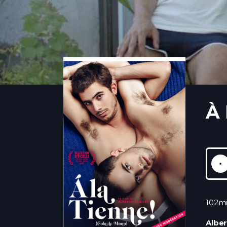
À 
102m
Albe