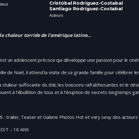
Cristóbal Rodríguez-Costabal
ateur
Santiago Rodríguez-Costabal
Acteurs
la chaleur torride de l’amérique latine…
est un adolescent précoce qui développe une passion pour le ciné
eille de Noël, il attend la visite de sa grande famille pour célébrer le
a chaleur suffocante du chili, les boissons rafraîchissantes et le dés
buent à l’ébullition de tous et à l’éruption de secrets longtemps g
: trailer, Teaser et Galerie Photos Hot et very sexy des acteurs
DIT – 16 ANS