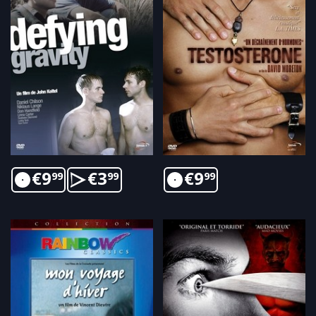
€
9
€
3
€
9
99
99
99