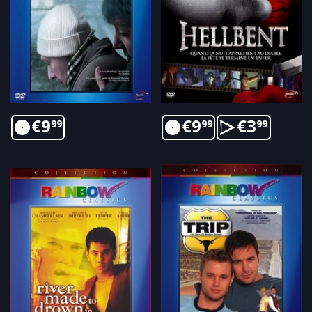
€
9
€
9
€
3
99
99
99