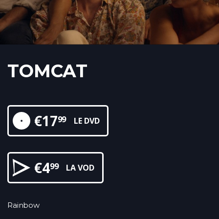
TOMCAT
€
17
99
LE DVD
€
4
99
LA VOD
Rainbow