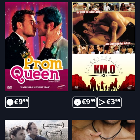
€
9
€
9
€
3
99
99
99