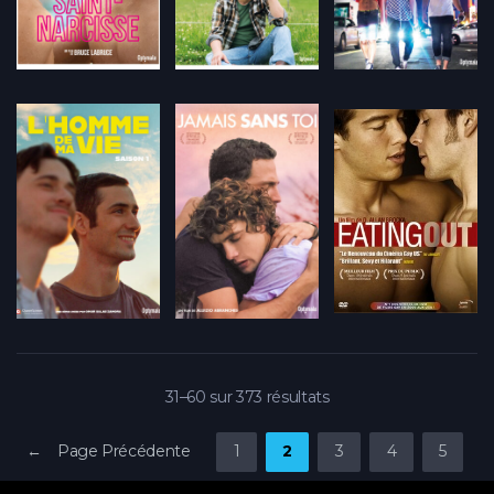
31–60 sur 373 résultats
← Page Précédente
1
2
3
4
5