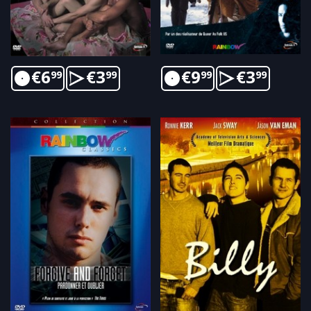
€
6
€
3
€
9
€
3
99
99
99
99