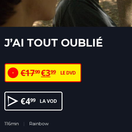
J’AI TOUT OUBLIÉ
€
17
€
3
99
99
LE DVD
€
4
99
LA VOD
116min
Rainbow